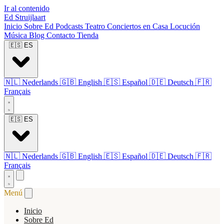
Ir al contenido
Ed Struijlaart
Inicio
Sobre Ed
Podcasts
Teatro
Conciertos en Casa
Locución
Música
Blog
Contacto
Tienda
🇪🇸
ES
🇳🇱
Nederlands
🇬🇧
English
🇪🇸
Español
🇩🇪
Deutsch
🇫🇷
Français
🇪🇸
ES
🇳🇱
Nederlands
🇬🇧
English
🇪🇸
Español
🇩🇪
Deutsch
🇫🇷
Français
Menú
Inicio
Sobre Ed