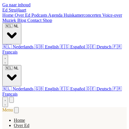
Ga naar inhoud
Ed Struijlaart
Home
Over Ed
Podcasts
Agenda
Huiskamerconcerten
Voice-over
Muziek
Blog
Contact
Shop
🇳🇱
NL
🇳🇱
Nederlands
🇬🇧
English
🇪🇸
Español
🇩🇪
Deutsch
🇫🇷
Français
🇳🇱
NL
🇳🇱
Nederlands
🇬🇧
English
🇪🇸
Español
🇩🇪
Deutsch
🇫🇷
Français
Menu
Home
Over Ed