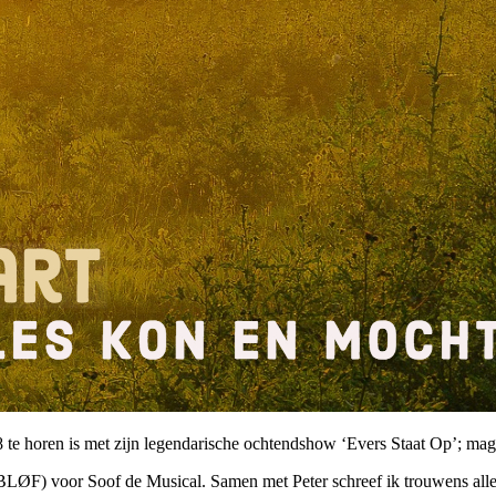
 te horen is met zijn legendarische ochtendshow ‘Evers Staat Op’; ma
(BLØF) voor Soof de Musical. Samen met Peter schreef ik trouwens al