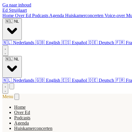
Ga naar inhoud
Ed Struijlaart
Home
Over Ed
Podcasts
Agenda
Huiskamerconcerten
Voice-over
Mu
🇳🇱
NL
🇳🇱
Nederlands
🇬🇧
English
🇪🇸
Español
🇩🇪
Deutsch
🇫🇷
Fra
🇳🇱
NL
🇳🇱
Nederlands
🇬🇧
English
🇪🇸
Español
🇩🇪
Deutsch
🇫🇷
Fra
Menu
Home
Over Ed
Podcasts
Agenda
Huiskamerconcerten