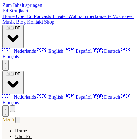
Zum Inhalt springen
Ed Struijlaart
Home
Über Ed
Podcasts
Theater
Wohnzimmerkonzerte
Voice-over
Musik
Blog
Kontakt
Shop
🇩🇪
DE
🇳🇱
Nederlands
🇬🇧
English
🇪🇸
Español
🇩🇪
Deutsch
🇫🇷
Français
🇩🇪
DE
🇳🇱
Nederlands
🇬🇧
English
🇪🇸
Español
🇩🇪
Deutsch
🇫🇷
Français
Menü
Home
Über Ed