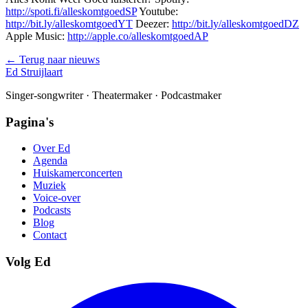
http://spoti.fi/alleskomtgoedSP
Youtube:
http://bit.ly/alleskomtgoedYT
Deezer:
http://bit.ly/alleskomtgoedDZ
Apple Music:
http://apple.co/alleskomtgoedAP
← Terug naar nieuws
Ed Struijlaart
Singer-songwriter · Theatermaker · Podcastmaker
Pagina's
Over Ed
Agenda
Huiskamerconcerten
Muziek
Voice-over
Podcasts
Blog
Contact
Volg Ed