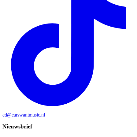
ed@earswantmusic.nl
Nieuwsbrief