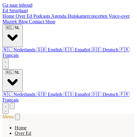
Ga naar inhoud
Ed Struijlaart
Home
Over Ed
Podcasts
Agenda
Huiskamerconcerten
Voice-over
Muziek
Blog
Contact
Shop
🇳🇱
NL
🇳🇱
Nederlands
🇬🇧
English
🇪🇸
Español
🇩🇪
Deutsch
🇫🇷
Français
🇳🇱
NL
🇳🇱
Nederlands
🇬🇧
English
🇪🇸
Español
🇩🇪
Deutsch
🇫🇷
Français
Menu
Home
Over Ed