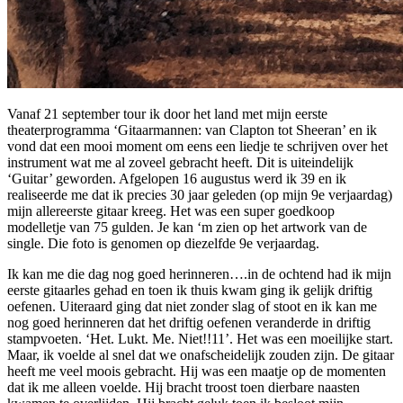
Vanaf 21 september tour ik door het land met mijn eerste
theaterprogramma ‘Gitaarmannen: van Clapton tot Sheeran’ en ik
vond dat een mooi moment om eens een liedje te schrijven over het
instrument wat me al zoveel gebracht heeft. Dit is uiteindelijk
‘Guitar’ geworden. Afgelopen 16 augustus werd ik 39 en ik
realiseerde me dat ik precies 30 jaar geleden (op mijn 9e verjaardag)
mijn allereerste gitaar kreeg. Het was een super goedkoop
modelletje van 75 gulden. Je kan ‘m zien op het artwork van de
single. Die foto is genomen op diezelfde 9e verjaardag.
Ik kan me die dag nog goed herinneren….in de ochtend had ik mijn
eerste gitaarles gehad en toen ik thuis kwam ging ik gelijk driftig
oefenen. Uiteraard ging dat niet zonder slag of stoot en ik kan me
nog goed herinneren dat het driftig oefenen veranderde in driftig
stampvoeten. ‘Het. Lukt. Me. Niet!!11’. Het was een moeilijke start.
Maar, ik voelde al snel dat we onafscheidelijk zouden zijn. De gitaar
heeft me veel moois gebracht. Hij was een maatje op de momenten
dat ik me alleen voelde. Hij bracht troost toen dierbare naasten