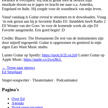
kwamen te overlijden. Hij bracht geluk toen ik besloot mijn
muzikale droom na te jagen en bracht me naar o.a. Amerika,
Engeland en Italie. Hij zorgde voor de soundtrack van mijn leven.
Vanaf vandaag is Guitar overal te streamen en te downloaden. Vraag
‘m ook gerust aan bij je favoriete Radio DJ. Inmiddels heeft Radio 2
DJ Wouter van der Goes ‘m voor de komende week als zijn DJ
Favorite aangemerkt. Een goed begin! :D
Credits: Blazers: The Hornaments De rest van de instrumenten zijn
door mijzelf ingespeeld. Guitar is opgenomen en gemixed in mijn
eigen Ears Want Music studio.
Luister Guitar op Spotify:
https://spoti.fi/2Lox2p9
Luister Guitar op
Apple Music:
https://apple.co/2wnJ8cL
← Terug naar nieuws
Ed Struijlaart
Singer-songwriter · Theatermaker · Podcastmaker
Pagina's
Over Ed
Agenda
Huiskamerconcerten