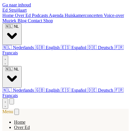
Ga naar inhoud
Ed Struijlaart
Home
Over Ed
Podcasts
Agenda
Huiskamerconcerten
Voice-over
Muziek
Blog
Contact
Shop
🇳🇱
NL
🇳🇱
Nederlands
🇬🇧
English
🇪🇸
Español
🇩🇪
Deutsch
🇫🇷
Français
🇳🇱
NL
🇳🇱
Nederlands
🇬🇧
English
🇪🇸
Español
🇩🇪
Deutsch
🇫🇷
Français
Menu
Home
Over Ed