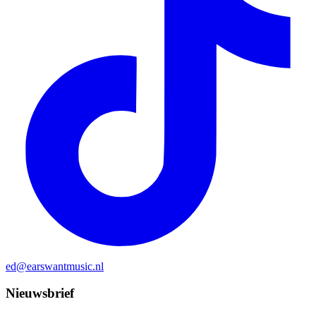
ed@earswantmusic.nl
Nieuwsbrief