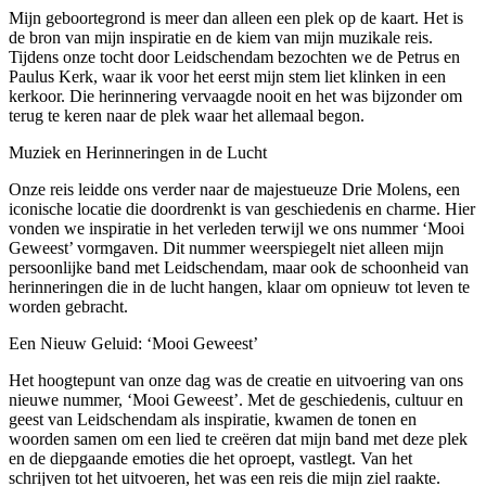
Mijn geboortegrond is meer dan alleen een plek op de kaart. Het is
de bron van mijn inspiratie en de kiem van mijn muzikale reis.
Tijdens onze tocht door Leidschendam bezochten we de Petrus en
Paulus Kerk, waar ik voor het eerst mijn stem liet klinken in een
kerkoor. Die herinnering vervaagde nooit en het was bijzonder om
terug te keren naar de plek waar het allemaal begon.
Muziek en Herinneringen in de Lucht
Onze reis leidde ons verder naar de majestueuze Drie Molens, een
iconische locatie die doordrenkt is van geschiedenis en charme. Hier
vonden we inspiratie in het verleden terwijl we ons nummer ‘Mooi
Geweest’ vormgaven. Dit nummer weerspiegelt niet alleen mijn
persoonlijke band met Leidschendam, maar ook de schoonheid van
herinneringen die in de lucht hangen, klaar om opnieuw tot leven te
worden gebracht.
Een Nieuw Geluid: ‘Mooi Geweest’
Het hoogtepunt van onze dag was de creatie en uitvoering van ons
nieuwe nummer, ‘Mooi Geweest’. Met de geschiedenis, cultuur en
geest van Leidschendam als inspiratie, kwamen de tonen en
woorden samen om een lied te creëren dat mijn band met deze plek
en de diepgaande emoties die het oproept, vastlegt. Van het
schrijven tot het uitvoeren, het was een reis die mijn ziel raakte.