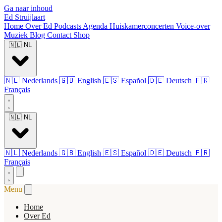
Ga naar inhoud
Ed Struijlaart
Home
Over Ed
Podcasts
Agenda
Huiskamerconcerten
Voice-over
Muziek
Blog
Contact
Shop
🇳🇱
NL
🇳🇱
Nederlands
🇬🇧
English
🇪🇸
Español
🇩🇪
Deutsch
🇫🇷
Français
🇳🇱
NL
🇳🇱
Nederlands
🇬🇧
English
🇪🇸
Español
🇩🇪
Deutsch
🇫🇷
Français
Menu
Home
Over Ed