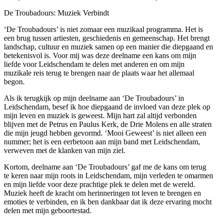
De Troubadours: Muziek Verbindt
‘De Troubadours’ is niet zomaar een muzikaal programma. Het is
een brug tussen artiesten, geschiedenis en gemeenschap. Het brengt
landschap, cultuur en muziek samen op een manier die diepgaand en
betekenisvol is. Voor mij was deze deelname een kans om mijn
liefde voor Leidschendam te delen met anderen en om mijn
muzikale reis terug te brengen naar de plaats waar het allemaal
begon.
Als ik terugkijk op mijn deelname aan ‘De Troubadours’ in
Leidschendam, besef ik hoe diepgaand de invloed van deze plek op
mijn leven en muziek is geweest. Mijn hart zal altijd verbonden
blijven met de Petrus en Paulus Kerk, de Drie Molens en alle straten
die mijn jeugd hebben gevormd. ‘Mooi Geweest’ is niet alleen een
nummer; het is een eerbetoon aan mijn band met Leidschendam,
verweven met de klanken van mijn ziel.
Kortom, deelname aan ‘De Troubadours’ gaf me de kans om terug
te keren naar mijn roots in Leidschendam, mijn verleden te omarmen
en mijn liefde voor deze prachtige plek te delen met de wereld.
Muziek heeft de kracht om herinneringen tot leven te brengen en
emoties te verbinden, en ik ben dankbaar dat ik deze ervaring mocht
delen met mijn geboortestad.