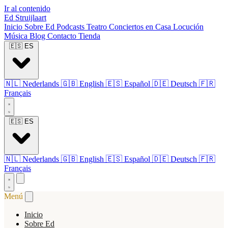
Ir al contenido
Ed Struijlaart
Inicio
Sobre Ed
Podcasts
Teatro
Conciertos en Casa
Locución
Música
Blog
Contacto
Tienda
🇪🇸
ES
🇳🇱
Nederlands
🇬🇧
English
🇪🇸
Español
🇩🇪
Deutsch
🇫🇷
Français
🇪🇸
ES
🇳🇱
Nederlands
🇬🇧
English
🇪🇸
Español
🇩🇪
Deutsch
🇫🇷
Français
Menú
Inicio
Sobre Ed