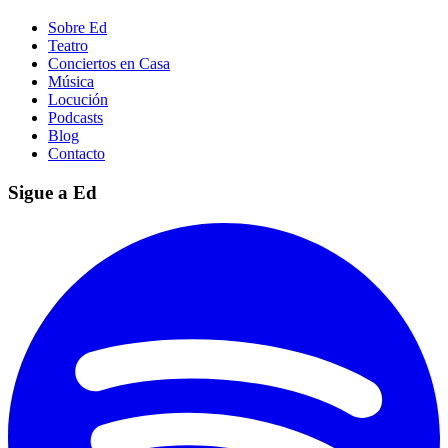
Sobre Ed
Teatro
Conciertos en Casa
Música
Locución
Podcasts
Blog
Contacto
Sigue a Ed