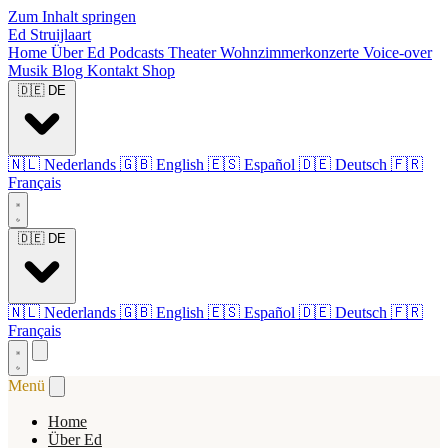
Zum Inhalt springen
Ed Struijlaart
Home
Über Ed
Podcasts
Theater
Wohnzimmerkonzerte
Voice-over
Musik
Blog
Kontakt
Shop
🇩🇪
DE
🇳🇱
Nederlands
🇬🇧
English
🇪🇸
Español
🇩🇪
Deutsch
🇫🇷
Français
🇩🇪
DE
🇳🇱
Nederlands
🇬🇧
English
🇪🇸
Español
🇩🇪
Deutsch
🇫🇷
Français
Menü
Home
Über Ed