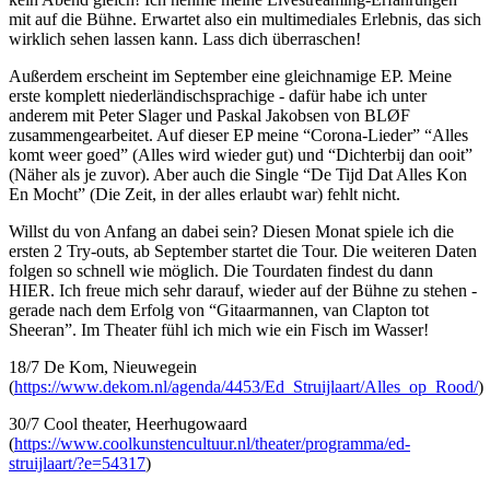
mit auf die Bühne. Erwartet also ein multimediales Erlebnis, das sich
wirklich sehen lassen kann. Lass dich überraschen!
Außerdem erscheint im September eine gleichnamige EP. Meine
erste komplett niederländischsprachige - dafür habe ich unter
anderem mit Peter Slager und Paskal Jakobsen von BLØF
zusammengearbeitet. Auf dieser EP meine “Corona-Lieder” “Alles
komt weer goed” (Alles wird wieder gut) und “Dichterbij dan ooit”
(Näher als je zuvor). Aber auch die Single “De Tijd Dat Alles Kon
En Mocht” (Die Zeit, in der alles erlaubt war) fehlt nicht.
Willst du von Anfang an dabei sein? Diesen Monat spiele ich die
ersten 2 Try-outs, ab September startet die Tour. Die weiteren Daten
folgen so schnell wie möglich. Die Tourdaten findest du dann
HIER. Ich freue mich sehr darauf, wieder auf der Bühne zu stehen -
gerade nach dem Erfolg von “Gitaarmannen, van Clapton tot
Sheeran”. Im Theater fühl ich mich wie ein Fisch im Wasser!
18/7 De Kom, Nieuwegein
(
https://www.dekom.nl/agenda/4453/Ed_Struijlaart/Alles_op_Rood/
)
30/7 Cool theater, Heerhugowaard
(
https://www.coolkunstencultuur.nl/theater/programma/ed-
struijlaart/?e=54317
)