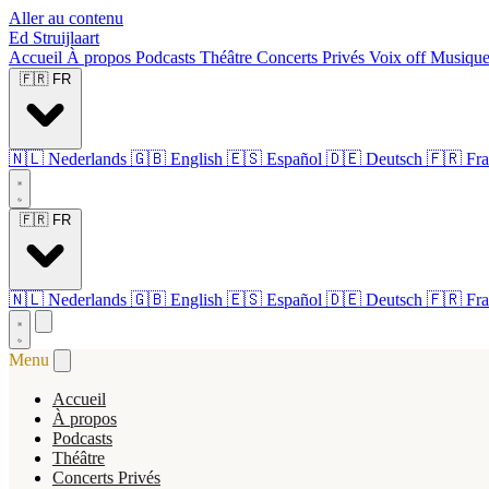
Aller au contenu
Ed Struijlaart
Accueil
À propos
Podcasts
Théâtre
Concerts Privés
Voix off
Musiqu
🇫🇷
FR
🇳🇱
Nederlands
🇬🇧
English
🇪🇸
Español
🇩🇪
Deutsch
🇫🇷
Fra
🇫🇷
FR
🇳🇱
Nederlands
🇬🇧
English
🇪🇸
Español
🇩🇪
Deutsch
🇫🇷
Fra
Menu
Accueil
À propos
Podcasts
Théâtre
Concerts Privés