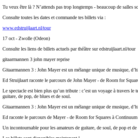
Tu veux être là ? N’attends pas trop longtemps - beaucoup de salles so
Consulte toutes les dates et commande tes billets via :
www.edstruijlaart.nl/tour
17 oct - Zwolle (Odeon)
Consulte les liens de billets actuels par théâtre sur edstruijlaart.nl/tour
gitaarmannen 3 john mayer reprise
Gitaarmannen 3 : John Mayer est un mélange unique de musique, d’hist
Ed Struijlaart raconte le parcours de John Mayer - de Room for Square
Le spectacle est bien plus qu’un tribute : c’est un voyage à travers le
guitare, de pop, de blues et de soul.
Gitaarmannen 3 : John Mayer est un mélange unique de musique, d’hist
Ed raconte le parcours de Mayer - de Room for Squares à Continuum et
Un incontournable pour les amateurs de guitare, de soul, de pop et de 