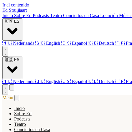
Ir al contenido
Ed Struijlaart
Inicio
Sobre Ed
Podcasts
Teatro
Conciertos en Casa
Locución
Músic
🇪🇸
ES
🇳🇱
Nederlands
🇬🇧
English
🇪🇸
Español
🇩🇪
Deutsch
🇫🇷
Fra
🇪🇸
ES
🇳🇱
Nederlands
🇬🇧
English
🇪🇸
Español
🇩🇪
Deutsch
🇫🇷
Fra
Menú
Inicio
Sobre Ed
Podcasts
Teatro
Conciertos en Casa