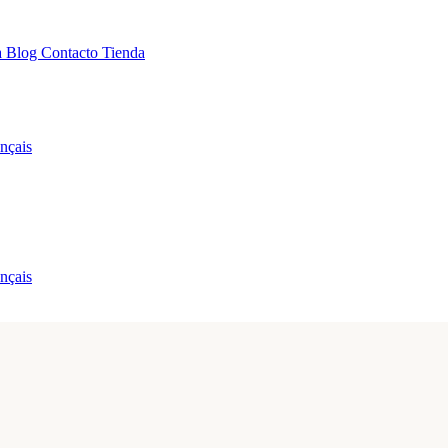
a
Blog
Contacto
Tienda
nçais
nçais