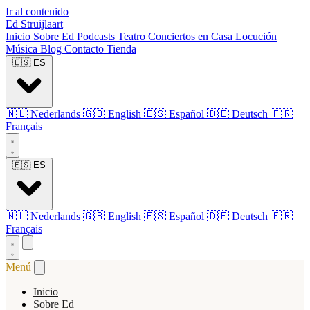
Ir al contenido
Ed Struijlaart
Inicio
Sobre Ed
Podcasts
Teatro
Conciertos en Casa
Locución
Música
Blog
Contacto
Tienda
🇪🇸
ES
🇳🇱
Nederlands
🇬🇧
English
🇪🇸
Español
🇩🇪
Deutsch
🇫🇷
Français
🇪🇸
ES
🇳🇱
Nederlands
🇬🇧
English
🇪🇸
Español
🇩🇪
Deutsch
🇫🇷
Français
Menú
Inicio
Sobre Ed