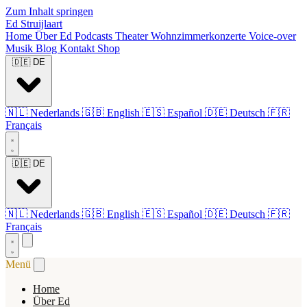
Zum Inhalt springen
Ed Struijlaart
Home
Über Ed
Podcasts
Theater
Wohnzimmerkonzerte
Voice-over
Musik
Blog
Kontakt
Shop
🇩🇪
DE
🇳🇱
Nederlands
🇬🇧
English
🇪🇸
Español
🇩🇪
Deutsch
🇫🇷
Français
🇩🇪
DE
🇳🇱
Nederlands
🇬🇧
English
🇪🇸
Español
🇩🇪
Deutsch
🇫🇷
Français
Menü
Home
Über Ed