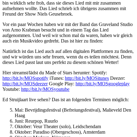
bin wirklich sehr froh, dass sie dieses Lied mit mir zusammen
aufnehmen wollte. Das Lied schrieb ich übrigens zusammen mit
Freund der Show Niels Geusebroek.
Vor ein paar Wochen haben wir mit der Band das Graveland Studio
von Arno Krabman besucht und in einem Tag das Lied
aufgenommen. Und weil wir schon mal da waren, haben wir gleich
auch ein Musikvideo gedreht. Das ist hier zu finden:
Natürlich ist das Lied auch auf allen digitalen Plattformen zu finden,
und wir würden uns sehr freuen, wenn du es teilen möchtest. Denn
dieses Lied passt laut uns perfekt zu diesem schönen Wetter!
Hier streamst/lädst du Made of Stars herunter: Spotify:
http://bit.ly/MOSspotify
iTunes:
http://bit.ly/MOSitunes
Deezer:
http://bit.ly/MOSdeezer
Google Play:
http://bit.ly/MOSgoogleplay
Youtube:
http://bit.ly/MOSyoutube
Ed Struijlaart live sehen? Das ist an folgenden Terminen möglich:
Mai: Bevrijdingsfestival (Befreiungsfestival), Malieveld Den
Haag
Juni: Reurpop, Ruurlo
Oktober: Veur Theater (solo), Leidschendam
Oktober: Paradiso (Obergeschoss), Amsterdam