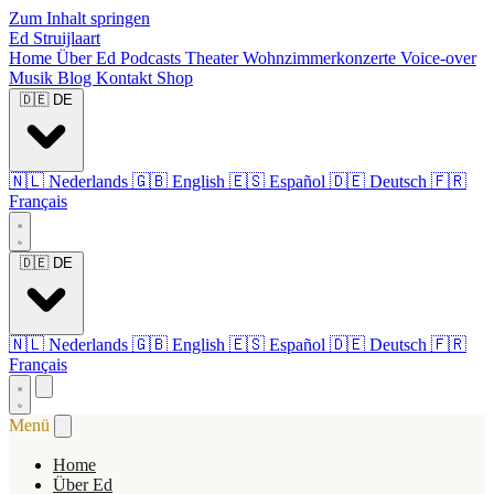
Zum Inhalt springen
Ed Struijlaart
Home
Über Ed
Podcasts
Theater
Wohnzimmerkonzerte
Voice-over
Musik
Blog
Kontakt
Shop
🇩🇪
DE
🇳🇱
Nederlands
🇬🇧
English
🇪🇸
Español
🇩🇪
Deutsch
🇫🇷
Français
🇩🇪
DE
🇳🇱
Nederlands
🇬🇧
English
🇪🇸
Español
🇩🇪
Deutsch
🇫🇷
Français
Menü
Home
Über Ed