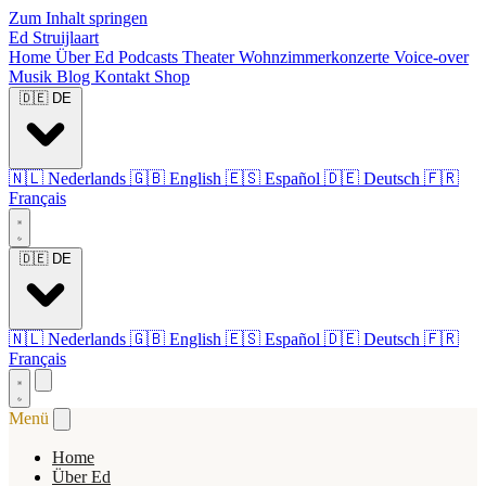
Zum Inhalt springen
Ed Struijlaart
Home
Über Ed
Podcasts
Theater
Wohnzimmerkonzerte
Voice-over
Musik
Blog
Kontakt
Shop
🇩🇪
DE
🇳🇱
Nederlands
🇬🇧
English
🇪🇸
Español
🇩🇪
Deutsch
🇫🇷
Français
🇩🇪
DE
🇳🇱
Nederlands
🇬🇧
English
🇪🇸
Español
🇩🇪
Deutsch
🇫🇷
Français
Menü
Home
Über Ed