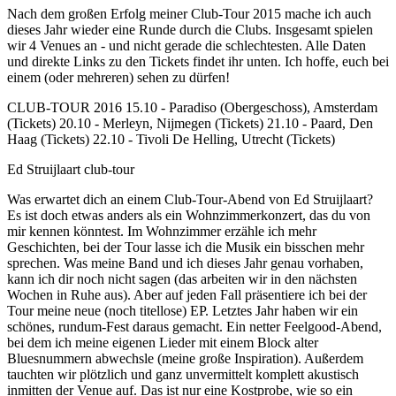
Nach dem großen Erfolg meiner Club-Tour 2015 mache ich auch
dieses Jahr wieder eine Runde durch die Clubs. Insgesamt spielen
wir 4 Venues an - und nicht gerade die schlechtesten. Alle Daten
und direkte Links zu den Tickets findet ihr unten. Ich hoffe, euch bei
einem (oder mehreren) sehen zu dürfen!
CLUB-TOUR 2016 15.10 - Paradiso (Obergeschoss), Amsterdam
(Tickets) 20.10 - Merleyn, Nijmegen (Tickets) 21.10 - Paard, Den
Haag (Tickets) 22.10 - Tivoli De Helling, Utrecht (Tickets)
Ed Struijlaart club-tour
Was erwartet dich an einem Club-Tour-Abend von Ed Struijlaart?
Es ist doch etwas anders als ein Wohnzimmerkonzert, das du von
mir kennen könntest. Im Wohnzimmer erzähle ich mehr
Geschichten, bei der Tour lasse ich die Musik ein bisschen mehr
sprechen. Was meine Band und ich dieses Jahr genau vorhaben,
kann ich dir noch nicht sagen (das arbeiten wir in den nächsten
Wochen in Ruhe aus). Aber auf jeden Fall präsentiere ich bei der
Tour meine neue (noch titellose) EP. Letztes Jahr haben wir ein
schönes, rundum-Fest daraus gemacht. Ein netter Feelgood-Abend,
bei dem ich meine eigenen Lieder mit einem Block alter
Bluesnummern abwechsle (meine große Inspiration). Außerdem
tauchten wir plötzlich und ganz unvermittelt komplett akustisch
inmitten der Venue auf. Das ist nur eine Kostprobe, wie so ein