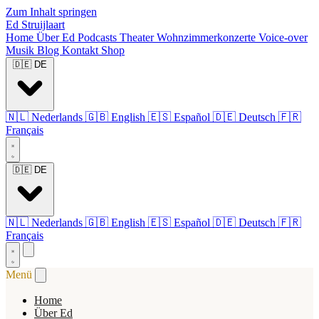
Zum Inhalt springen
Ed Struijlaart
Home
Über Ed
Podcasts
Theater
Wohnzimmerkonzerte
Voice-over
Musik
Blog
Kontakt
Shop
🇩🇪
DE
🇳🇱
Nederlands
🇬🇧
English
🇪🇸
Español
🇩🇪
Deutsch
🇫🇷
Français
🇩🇪
DE
🇳🇱
Nederlands
🇬🇧
English
🇪🇸
Español
🇩🇪
Deutsch
🇫🇷
Français
Menü
Home
Über Ed