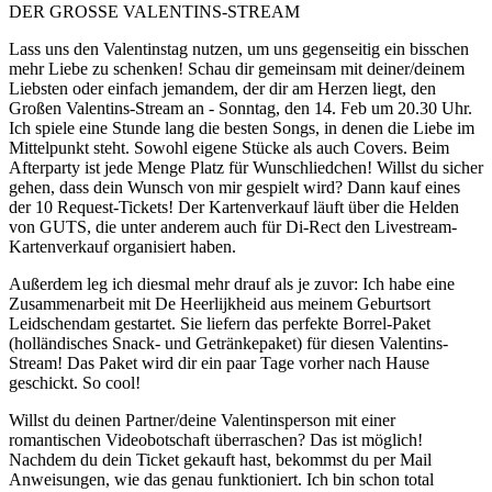
DER GROSSE VALENTINS-STREAM
Lass uns den Valentinstag nutzen, um uns gegenseitig ein bisschen
mehr Liebe zu schenken! Schau dir gemeinsam mit deiner/deinem
Liebsten oder einfach jemandem, der dir am Herzen liegt, den
Großen Valentins-Stream an - Sonntag, den 14. Feb um 20.30 Uhr.
Ich spiele eine Stunde lang die besten Songs, in denen die Liebe im
Mittelpunkt steht. Sowohl eigene Stücke als auch Covers. Beim
Afterparty ist jede Menge Platz für Wunschliedchen! Willst du sicher
gehen, dass dein Wunsch von mir gespielt wird? Dann kauf eines
der 10 Request-Tickets! Der Kartenverkauf läuft über die Helden
von GUTS, die unter anderem auch für Di-Rect den Livestream-
Kartenverkauf organisiert haben.
Außerdem leg ich diesmal mehr drauf als je zuvor: Ich habe eine
Zusammenarbeit mit De Heerlijkheid aus meinem Geburtsort
Leidschendam gestartet. Sie liefern das perfekte Borrel-Paket
(holländisches Snack- und Getränkepaket) für diesen Valentins-
Stream! Das Paket wird dir ein paar Tage vorher nach Hause
geschickt. So cool!
Willst du deinen Partner/deine Valentinsperson mit einer
romantischen Videobotschaft überraschen? Das ist möglich!
Nachdem du dein Ticket gekauft hast, bekommst du per Mail
Anweisungen, wie das genau funktioniert. Ich bin schon total