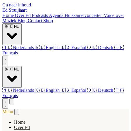
Ga naar inhoud
Ed Struijlaart
Home
Over Ed
Podcasts
Agenda
Huiskamerconcerten
Voice-over
Muziek
Blog
Contact
Shop
🇳🇱
NL
🇳🇱
Nederlands
🇬🇧
English
🇪🇸
Español
🇩🇪
Deutsch
🇫🇷
Français
🇳🇱
NL
🇳🇱
Nederlands
🇬🇧
English
🇪🇸
Español
🇩🇪
Deutsch
🇫🇷
Français
Menu
Home
Over Ed