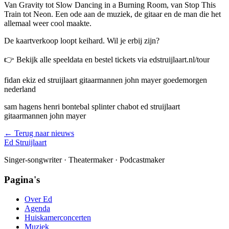
Van Gravity tot Slow Dancing in a Burning Room, van Stop This
Train tot Neon. Een ode aan de muziek, de gitaar en de man die het
allemaal weer cool maakte.
De kaartverkoop loopt keihard. Wil je erbij zijn?
👉 Bekijk alle speeldata en bestel tickets via edstruijlaart.nl/tour
fidan ekiz ed struijlaart gitaarmannen john mayer goedemorgen
nederland
sam hagens henri bontebal splinter chabot ed struijlaart
gitaarmannen john mayer
← Terug naar nieuws
Ed Struijlaart
Singer-songwriter · Theatermaker · Podcastmaker
Pagina's
Over Ed
Agenda
Huiskamerconcerten
Muziek