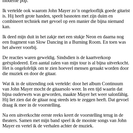
moderne pop.
Ik vertelde ook waarom John Mayer zo’n ongelooflijk goede gitarist
is. Hij heeft grote handen, speelt basnoten met zijn duim en
combineert techniek met gevoel op een manier die bijna niemand
kan.
Ik deed mijn duit in het zakje met een stukje Neon en daarna nog
een fragment van Slow Dancing in a Burning Room. En toen was
het alweer voorbij.
De reacties waren geweldig. Sindsdien is de kaartverkoop
geëxplodeerd. Een aantal zalen van mijn tour is al bijna uitverkocht.
Het is ongelofelijk om te zien hoeveel mensen geraakt worden door
die muziek en door de gitaar.
Wat ik in de uitzending ook vertelde: door het album Continuum
van John Mayer mocht de gitaarsolo weer. In een tijd waarin dat
bijna ouderwets was geworden, maakte Mayer het weer salonfähig.
Hij liet zien dat de gitaar nog steeds iets te zeggen heeft. Dat gevoel
draag ik mee in de voorstelling.
Na een uitverkochte eerste reeks keert de voorstelling terug in de
theaters. Samen met mijn band speel ik de mooiste songs van John
Mayer en vertel ik de verhalen achter de muziek.